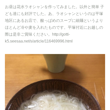
お昼は花水ラオシャンを作ってみました。以外と簡単 子
ども達にも好評でした。あ、ラオシャンというのは平塚
地区にあるお店で、酸っぱめのスープに細麺というより
ほとんど冷や麦を入れたものです。平塚付近にお越しの
際は是非ご賞味ください。http://gotti-
k5.seesaa.net/s/article/116469996.html